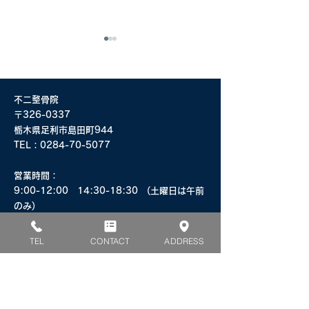
不二整骨院
〒326-0337
栃木県足利市島田町944
ネオテクトロン O
TEL：
0284-70-5077
拡散型ショックウェーブ
療法治療器 インテレクト
​営業時間：
RPWライト
9:00-12:00 14:30-18:30 (土曜日は午前
のみ)
​休診日：日曜・祝日・土曜日午後
​駐車場：20台
TEL
CONTACT
ADDRESS